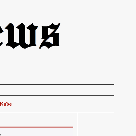
 Nabe
8
.