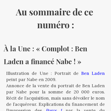
n°9
Au sommaire de ce 
-
12
décembre
numéro :
2017
À la Une : « Complot : Ben 
Laden a financé Nabe ! »
Illustration de Une : Portrait de
Ben Laden
peint par Nabe en 2009.
Annonce de la vente du portrait de Ben Laden
par Nabe pour la somme de 20 000 euros.
Récit de l’acquisition, mais sans dévoiler le nom
de l’acquéreur. Explications du financement de
l’impression des
Porcs 1
par la vente du