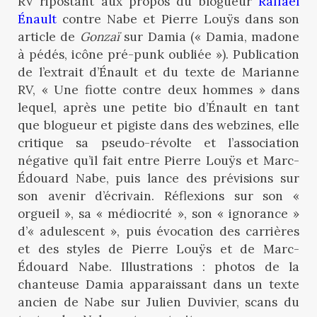
RV ripostant aux propos du blogueur
Raffaël
Énault
contre Nabe et Pierre Louÿs dans son
article de
Gonzaï
sur Damia (« Damia, madone
à pédés, icône pré-punk oubliée »). Publication
de l’extrait d’Énault et du texte de Marianne
RV, « Une fiotte contre deux hommes » dans
lequel, après une petite bio d’Énault en tant
que blogueur et pigiste dans des webzines, elle
critique sa pseudo-révolte et l’association
négative qu’il fait entre Pierre Louÿs et Marc-
Édouard Nabe, puis lance des prévisions sur
son avenir d’écrivain. Réflexions sur son «
orgueil », sa « médiocrité », son « ignorance »
d’« adulescent », puis évocation des carrières
et des styles de Pierre Louÿs et de Marc-
Édouard Nabe. Illustrations : photos de la
chanteuse Damia apparaissant dans un texte
ancien de Nabe sur Julien Duvivier, scans du